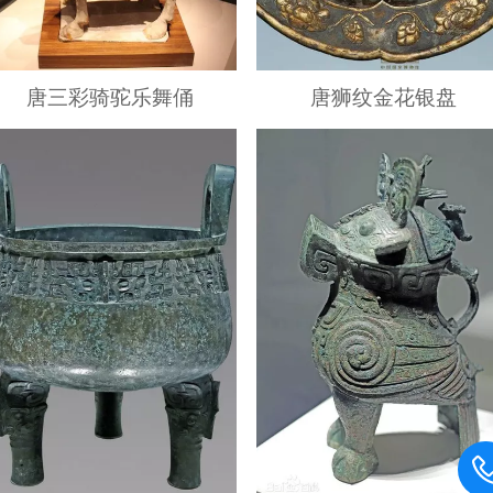
唐三彩骑驼乐舞俑
唐狮纹金花银盘