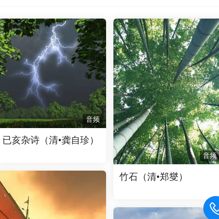
音频
已亥杂诗（清•龚自珍）
音频
竹石（清•郑燮）