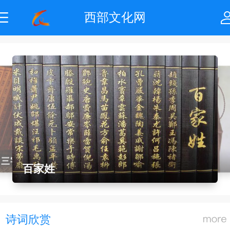
西部文化网
话说汉字
弟子规
三字经
千字文
百家姓
诗词欣赏