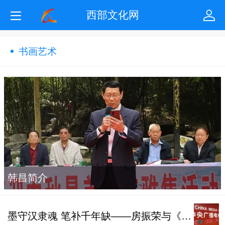
西部文化网
书画艺术
韩昌简介
​墨守汉隶魂 笔补千年缺——房振荣与《曹全碑》的半世情缘