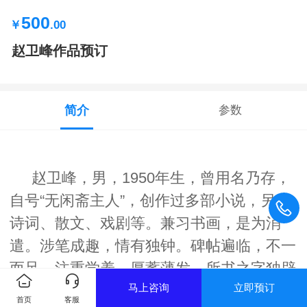
500
￥
.00
赵卫峰作品预订
简介
参数
赵卫峰，男，1950年生，曾用名乃存，
自号“无闲斋主人”，创作过多部小说，另有
诗词、散文、戏剧等。兼习书画，是为消
遣。涉笔成趣，情有独钟。碑帖遍临，不一
而足。注重学养，厚蓄薄发。所书之字独辟
马上咨询
立即预订
蹊径，其宗不可端倪。
首页
客服