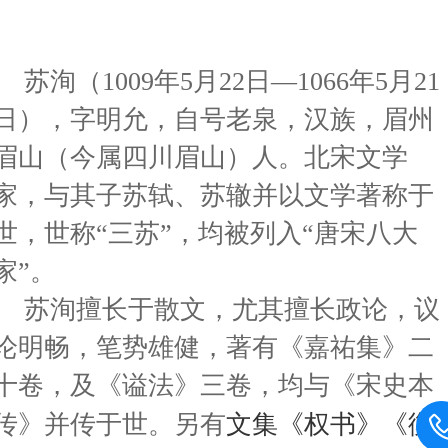
苏洵（1009年5月22日—1066年5月21
日），字明允，自号老泉，汉族，眉州
眉山（今属四川眉山）人。北宋文学
家，与其子苏轼、苏辙并以文学著称于
世，世称“三苏”，均被列入“唐宋八大
家”。
苏洵擅长于散文，尤其擅长政论，议
论明畅，笔势雄健，著有《嘉祐集》二
十卷，及《谥法》三卷，均与《宋史本
传》并传于世。另有
文集
《权书》《衡