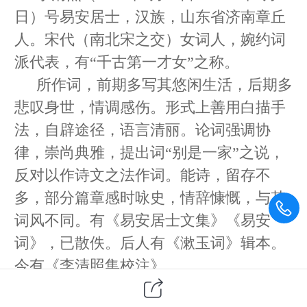
日）号易安居士，汉族，山东省济南章丘
人。宋代（南北宋之交）女词人，婉约词
派代表，有“千古第一才女”之称。
所作词，前期多写其悠闲生活，后期多
悲叹身世，情调感伤。形式上善用白描手
法，自辟途径，语言清丽。论词强调协
律，崇尚典雅，提出词“别是一家”之说，
反对以作诗文之法作词。能诗，留存不
多，部分篇章感时咏史，情辞慷慨，与其
词风不同。有《易安居士文集》《易安
词》，已散佚。后人有《漱玉词》辑本。
今有《李清照集校注》。