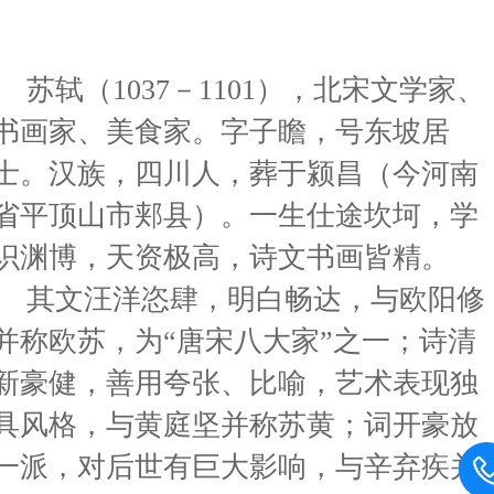
苏轼（1037－1101），北宋文学家、
书画家、美食家。字子瞻，号东坡居
士。汉族，四川人，葬于颍昌（今河南
省平顶山市郏县）。一生仕途坎坷，学
识渊博，天资极高，诗文书画皆精。
其文汪洋恣肆，明白畅达，与欧阳修
并称欧苏，为“唐宋八大家”之一；诗清
新豪健，善用夸张、比喻，艺术表现独
具风格，与黄庭坚并称苏黄；词开豪放
一派，对后世有巨大影响，与辛弃疾并