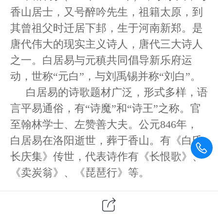
香山居士，又号醉吟先生，祖籍太原，到
其曾祖父时迁居下邽，生于河南新郑。是
唐代伟大的现实主义诗人，唐代三大诗人
之一。白居易与元稹共同倡导新乐府运
动，世称“元白”，与刘禹锡并称“刘白”。
白居易的诗歌题材广泛，形式多样，语
言平易通俗，有“诗魔”和“诗王”之称。官
至翰林学士、左赞善大夫。公元846年，
白居易在洛阳逝世，葬于香山。有《白氏
长庆集》传世，代表诗作有《长恨歌》、
《卖炭翁》、《琵琶行》等。