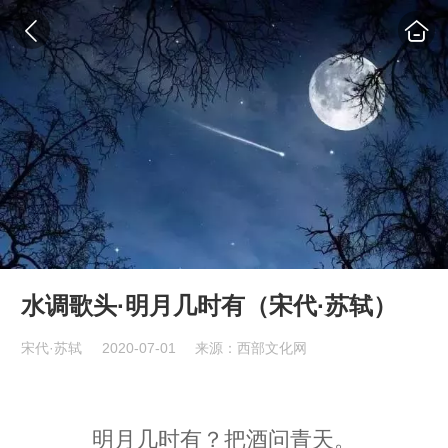
水调歌头·明月几时有（宋代·苏轼）
宋代·苏轼
2020-07-01
来源：西部文化网
明月几时有？把酒问青天。