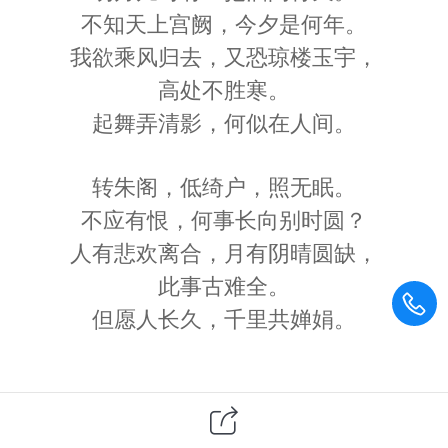
不知天上宫阙，今夕是何年。
我欲乘风归去，又恐琼楼玉宇，
高处不胜寒。
起舞弄清影，何似在人间。
转朱阁，低绮户，照无眠。
不应有恨，何事长向别时圆？
人有悲欢离合，月有阴晴圆缺，
此事古难全。
但愿人长久，千里共婵娟。
声明：此篇为西部文化网原创文章，转载请标明出处