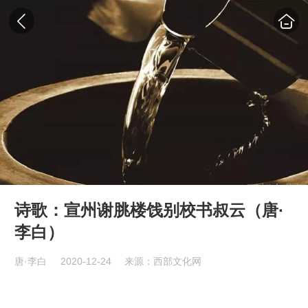
诗歌：宣州谢脁楼饯别校书叔云（唐·
李白）
唐·李白
2020-12-24
来源：西部文化网