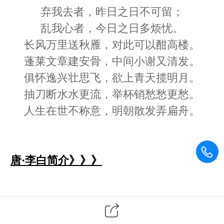
弃我去者，昨日之日不可留；
乱我心者，今日之日多烦忧。
长风万里送秋雁，对此可以酣高楼。
蓬莱文章建安骨，中间小谢又清发。
俱怀逸兴壮思飞，欲上青天揽明月。
抽刀断水水更流，举杯销愁愁更愁。
人生在世不称意，明朝散发弄扁舟。
唐·李白简介》》》
声明：此篇为西部文化网原创文章，转载请标明出处
链接：
http://m.xbculture.com/h-nd-353.html