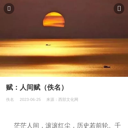
赋：人间赋（佚名）
佚名
2023-06-25
来源：西部文化网
茫茫人间，滚滚红尘，历史若前轮。千