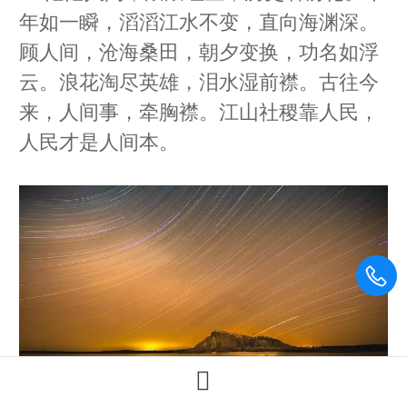
年如一瞬，滔滔江水不变，直向海渊深。
顾人间，沧海桑田，朝夕变换，功名如浮
云。浪花淘尽英雄，泪水湿前襟。古往今
来，人间事，牵胸襟。江山社稷靠人民，
人民才是人间本。