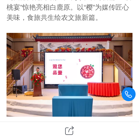
桃宴”惊艳亮相白鹿原。以“樱”为媒传匠心
美味，食旅共生绘农文旅新篇。
5月22日上午，“白鹿食苑‘樱’你而来