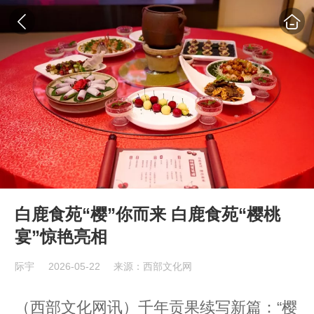
白鹿食苑“樱”你而来 白鹿食苑“樱桃
宴”惊艳亮相
际宇
2026-05-22
来源：西部文化网
（西部文化网讯）千年贡果续写新篇：“樱